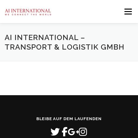
Zum
Inhalt
Menü
springen
AI
ÜBER UNS
SERVICES
KONTAKT
AI INTERNATIONAL –
TRANSPORT & LOGISTIK GMBH
DATENSCHUTZ
IMPRESSUM
BLEIBE AUF DEM LAUFENDEN